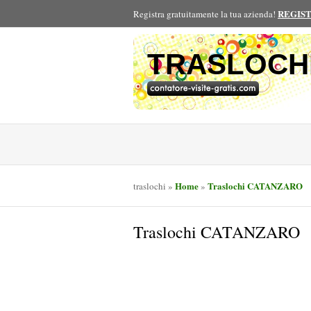
REGIS
Registra gratuitamente la tua azienda!
TRASLOCH
Home
Traslochi CATANZARO
traslochi
»
»
Traslochi CATANZARO