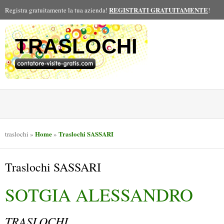
REGISTRATI GRATUITAMENTE
Registra gratuitamente la tua azienda!
!
TRASLOCHI
Home
Traslochi SASSARI
traslochi
»
»
Traslochi SASSARI
SOTGIA ALESSANDRO
TRASLOCHI