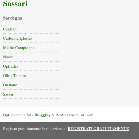
Sassari
Sardegna
Cagliari
Carbonia Iglesias
Medio Campidano
Nuoro
Ogliastra
Olbia-Tempio
Oristano
Sassari
Blogging
Optimamente Srl -
& Realizzazione siti web
REGISTRATI GRATUITAMENTE
Registra gratuitamente la tua azienda!
!